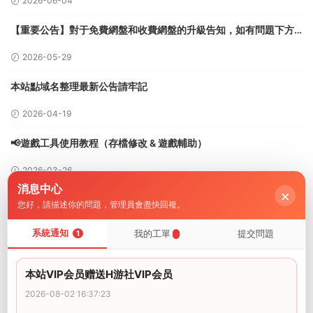
2026-06-04
【重要公告】對于免費網盤和收費網盤的升級告知，如有問題下方
留言
2026-05-29
本站點域名整理最新公告請牢記
2026-04-19
📢遊戲工具使用教程（存檔修改 & 遊戲輔助）
2026-03-26
消息中心
×
海閣社區i社中國遊戲詳細教程【圖文篇】
您好，請描述你的問題，管理員會盡快回複。
2024-02-14
系統通知
我的工單
提交問題
1
評論
0
本站VIP会员赠送H游社VIP会员
2026-08-02 16:37:23
請先
登錄