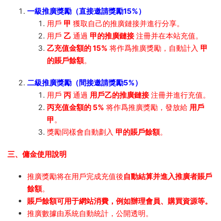
一級推廣獎勵（直接邀請獎勵15%）
用戶
甲
獲取自己的推廣鏈接并進行分享。
用戶
乙
通過
甲的推廣鏈接
注冊并在本站充值。
乙充值金額的 15%
将作爲推廣獎勵，自動計入
甲
的賬戶餘額
。
二級推廣獎勵（間接邀請獎勵5%）
用戶
丙
通過
用戶乙的推廣鏈接
注冊并進行充值。
丙充值金額的 5%
将作爲推廣獎勵，發放給
用戶
甲
。
獎勵同樣會自動劃入
甲的賬戶餘額
。
三、傭金使用說明
推廣獎勵将在用戶完成充值後
自動結算并進入推廣者賬戶
餘額
。
賬戶餘額可用于網站消費，例如辦理會員、購買資源等。
推廣數據由系統自動統計，公開透明。