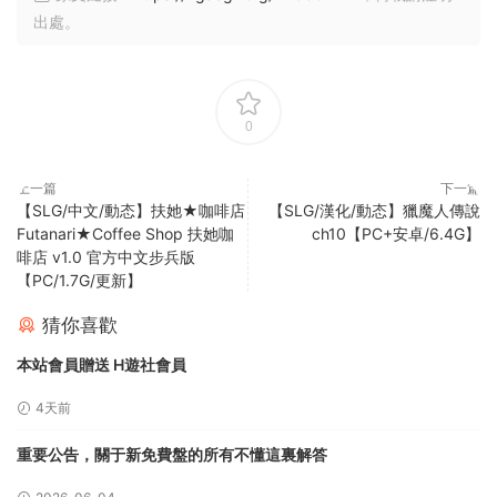
出處。
0
上一篇
下一篇
【SLG/中文/動态】扶她★咖啡店
【SLG/漢化/動态】獵魔人傳說
Futanari★Coffee Shop 扶她咖
ch10【PC+安卓/6.4G】
啡店 v1.0 官方中文步兵版
【PC/1.7G/更新】
猜你喜歡
本站會員贈送 H遊社會員
4天前
重要公告，關于新免費盤的所有不懂這裏解答