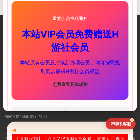
重要会员福利通知
本站VIP会员免费赠送H
游社会员
一個優質的資源付費平台 彙集海量遊戲資源和攻略
本站原有会员及后续新办理会员，均可按照规
快速鏈接
服務支持
则同步获得H游社会员权益
PC遊戲
萌新教程
安卓遊戲
下載教程
点我查看具体规则
聯系我們
海閣社區ACG頻道（實時推送更新）
我知道了
海閣社區TG群
(歡迎加入)
✉
聯系客服
海閣社區：i社遊戲官方指定網站，Illusion是日本的一家知名十八禁3D遊戲制
作公司，主要作品有尾行系列、欲望格鬥系列、欲望血液系列、人工少女系列
及性感沙灘系列等。i社作爲PC界最出名的成人遊戲制作商，很多玩家可能已經
【限時促銷
】【永久VIP限時5折促銷，實際到手低至